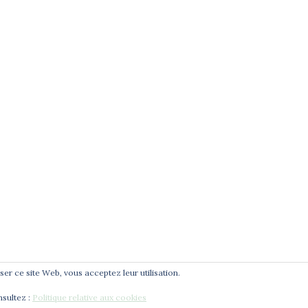
e
té
t
liser ce site Web, vous acceptez leur utilisation.
nsultez :
Politique relative aux cookies