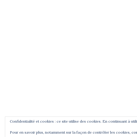
Auvergne, 2015 avec Pascal Gibert, spécialist
de la Libération et Mathias Bernard, universi
Blaise Pascal, Clermont-Ferrand.
Jean Zay, la République au Panthéon, une
vidéo de Pierre Bouchenot sur France3
Centre-Val de Loire, 2015.
CNRS Le journal, article de A. Prost, 2014.
Podcasts radiofrance : Jean Zay, l'école e
la République, 30 min, 2012.
Confidentialité et cookies : ce site utilise des cookies. En continuant à uti
© 2026 Cercle Jean Zay. Déployé avec
Sydney
Pour en savoir plus, notamment sur la façon de contrôler les cookies, co