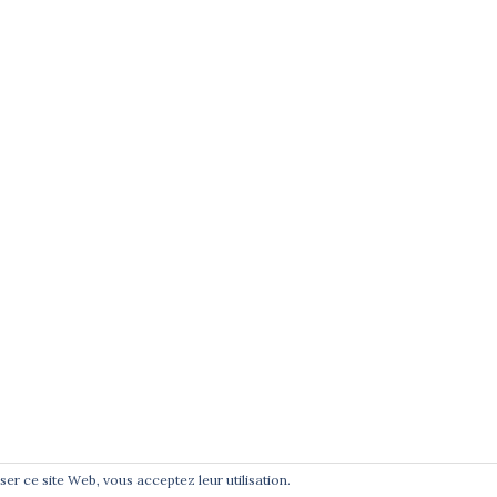
e
té
t
liser ce site Web, vous acceptez leur utilisation.