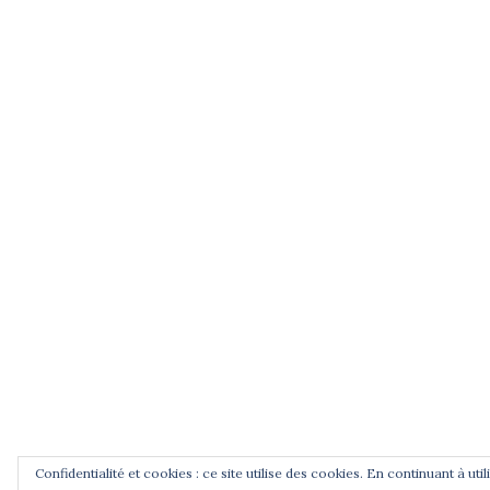
Les derniers jours de Jean Zay, France3
Auvergne, 2015 avec Pascal Gibert, spécialist
de la Libération et Mathias Bernard, universi
Blaise Pascal, Clermont-Ferrand.
Jean Zay, la République au Panthéon, une
vidéo de Pierre Bouchenot sur France3
Centre-Val de Loire, 2015.
CNRS Le journal, article de A. Prost, 2014.
Podcasts radiofrance : Jean Zay, l'école e
la République, 30 min, 2012.
Confidentialité et cookies : ce site utilise des cookies. En continuant à uti