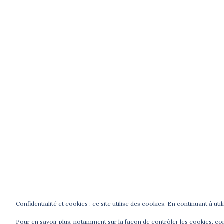
Auvergne, 2015 avec Pascal Gibert, spécialist
de la Libération et Mathias Bernard, universi
Blaise Pascal, Clermont-Ferrand.
Jean Zay, la République au Panthéon, une
vidéo de Pierre Bouchenot sur France3
Centre-Val de Loire, 2015.
CNRS Le journal, article de A. Prost, 2014.
Podcasts radiofrance : Jean Zay, l'école e
la République, 30 min, 2012.
Confidentialité et cookies : ce site utilise des cookies. En continuant à uti
© 2026 Cercle Jean Zay. Déployé avec
Sydney
Pour en savoir plus, notamment sur la façon de contrôler les cookies, co