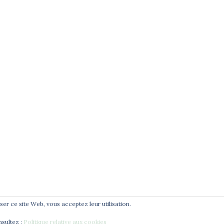
e
té
t
liser ce site Web, vous acceptez leur utilisation.
nsultez :
Politique relative aux cookies