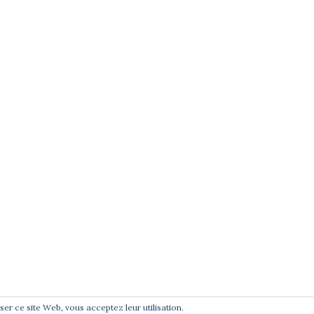
e
té
t
liser ce site Web, vous acceptez leur utilisation.