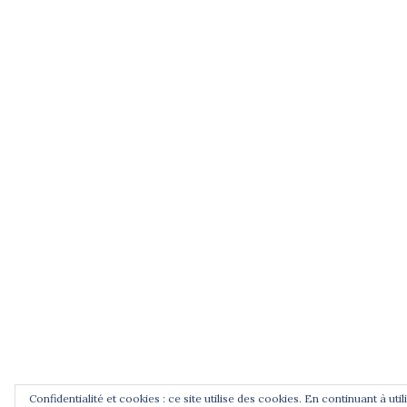
Les derniers jours de Jean Zay, France3
Auvergne, 2015 avec Pascal Gibert, spécialist
de la Libération et Mathias Bernard, universi
Blaise Pascal, Clermont-Ferrand.
Jean Zay, la République au Panthéon, une
vidéo de Pierre Bouchenot sur France3
Centre-Val de Loire, 2015.
CNRS Le journal, article de A. Prost, 2014.
Podcasts radiofrance : Jean Zay, l'école e
la République, 30 min, 2012.
Confidentialité et cookies : ce site utilise des cookies. En continuant à uti