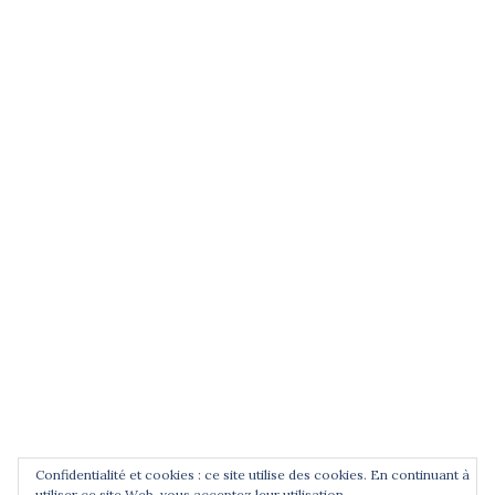
(entrez un terme et validez)
POUR ÊTRE INFORMÉ DES
NOUVEAUTÉS
Saisissez votre adresse email
Confidentialité et cookies : ce site utilise des cookies. En continuant à
utiliser ce site Web, vous acceptez leur utilisation.