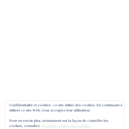
(entrez un terme et validez)
POUR ÊTRE INFORMÉ DES
NOUVEAUTÉS
Saisissez votre adresse email
Confidentialité et cookies : ce site utilise des cookies. En continuant à
utiliser ce site Web, vous acceptez leur utilisation.
Pour en savoir plus, notamment sur la façon de contrôler les
cookies, consultez :
Politique relative aux cookies