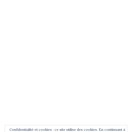
(entrez un terme et validez)
POUR ÊTRE INFORMÉ DES
NOUVEAUTÉS
Saisissez votre adresse email
Confidentialité et cookies : ce site utilise des cookies. En continuant à