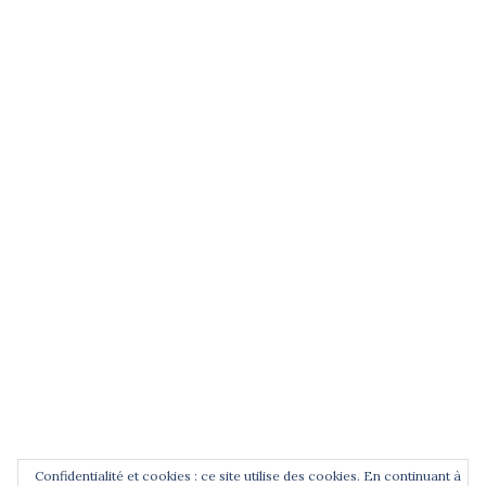
(entrez un terme et validez)
POUR ÊTRE INFORMÉ DES
NOUVEAUTÉS
Saisissez votre adresse email
Confidentialité et cookies : ce site utilise des cookies. En continuant à