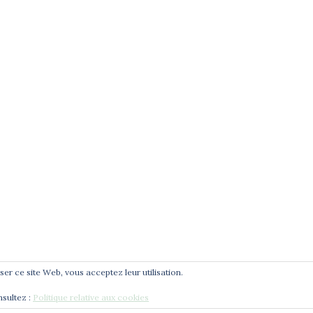
té
t
liser ce site Web, vous acceptez leur utilisation.
nsultez :
Politique relative aux cookies