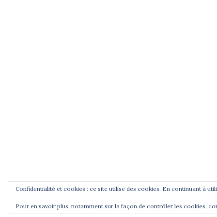
de la Libération et Mathias Bernard, universi
Blaise Pascal, Clermont-Ferrand.
Jean Zay, la République au Panthéon, une
vidéo de Pierre Bouchenot sur France3
Centre-Val de Loire, 2015.
CNRS Le journal, article de A. Prost, 2014.
Podcasts radiofrance : Jean Zay, l'école e
la République, 30 min, 2012.
Confidentialité et cookies : ce site utilise des cookies. En continuant à uti
© 2026 Cercle Jean Zay. Déployé avec
Sydney
Pour en savoir plus, notamment sur la façon de contrôler les cookies, co