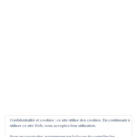
(entrez un terme et validez)
POUR ÊTRE INFORMÉ DES
NOUVEAUTÉS
Saisissez votre adresse email
Confidentialité et cookies : ce site utilise des cookies. En continuant à
utiliser ce site Web, vous acceptez leur utilisation.
Pour en savoir plus, notamment sur la façon de contrôler les