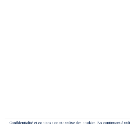
Les derniers jours de Jean Zay, France3
Auvergne, 2015 avec Pascal Gibert, spécialist
de la Libération et Mathias Bernard, universi
Blaise Pascal, Clermont-Ferrand.
Jean Zay, la République au Panthéon, une
vidéo de Pierre Bouchenot sur France3
Centre-Val de Loire, 2015.
CNRS Le journal, article de A. Prost, 2014.
Podcasts radiofrance : Jean Zay, l'école e
la République, 30 min, 2012.
Confidentialité et cookies : ce site utilise des cookies. En continuant à uti