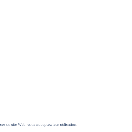
e
té
t
liser ce site Web, vous acceptez leur utilisation.