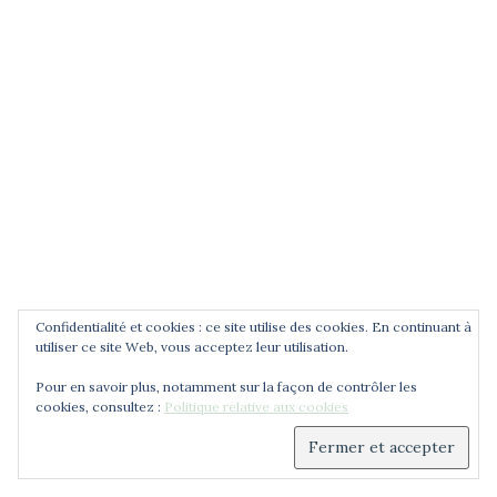
Jean Zay, la République au Panthéon, une vidéo de
Pierre Bouchenot sur France3 Centre-Val de Loire,
2015.
CNRS Le journal, article de A. Prost, 2014.
Podcasts radiofrance : Jean Zay, l'école et la
République, 30 min, 2012.
RECHERCHER
Confidentialité et cookies : ce site utilise des cookies. En continuant à
utiliser ce site Web, vous acceptez leur utilisation.
Rechercher :
Pour en savoir plus, notamment sur la façon de contrôler les
cookies, consultez :
Politique relative aux cookies
(entrez un terme et validez)