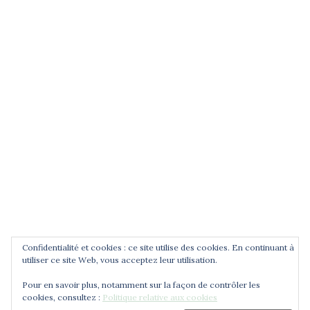
(entrez un terme et validez)
POUR ÊTRE INFORMÉ DES
NOUVEAUTÉS
Saisissez votre adresse email
Confidentialité et cookies : ce site utilise des cookies. En continuant à
utiliser ce site Web, vous acceptez leur utilisation.
Pour en savoir plus, notamment sur la façon de contrôler les
cookies, consultez :
Politique relative aux cookies