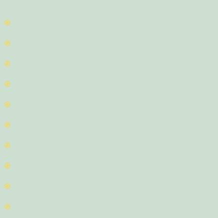
Site de l'association nationale des Amis de Jean Zay
Jean Zay, visionnaire ministre du Front populaire : un
Podcasts radiofrance : Hélène Mouchard-Zay, Du sens de
Site d'archives du festival de Cannes 1939 à Orléans e
Radio Béton, Série radiophonique sur Jean Zay, septe
Podcasts radiofrance : Jean Zay, Souvenirs et solitude,
Les derniers jours de Jean Zay, France3 Auvergne, 2015
Jean Zay, la République au Panthéon, une vidéo de Pie
CNRS Le journal, article de A. Prost, 2014.
Podcasts radiofrance : Jean Zay, l'école et la Républiq