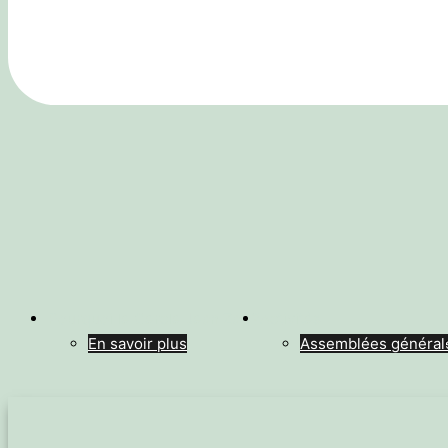
Pourquoi le Cercle Jean Zay ?
Activités
En savoir plus
Assemblées général