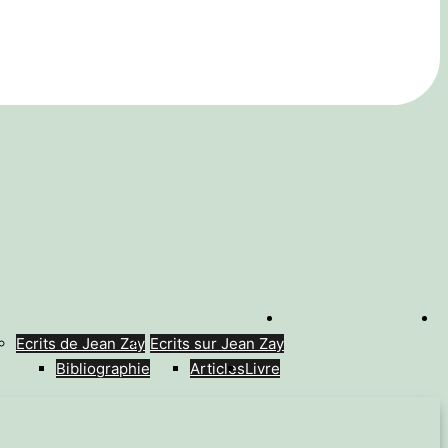
its
Chronologie Jean Zay
P
Ecrits de Jean Zay
Ecrits sur Jean Zay
Bibliographie
Articles
Livre