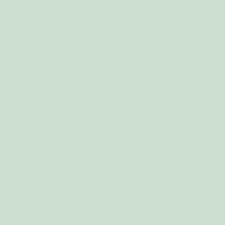
e vidéo de Cyril Etienne pour radiofrance international, 20
 la justice au sens de l'Histoire, 5 épisodes de 30 minute
n 2019
mbre 2016.
 5 épisodes de 25 min, 2015.
 avec Pascal Gibert, spécialiste de la Libération et Mathi
rre Bouchenot sur France3 Centre-Val de Loire, 2015.
ue, 30 min, 2012.