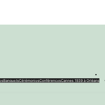
Ecr
es
Banquets
Cérémonies
Conférences
Cannes 1939 à Orléans