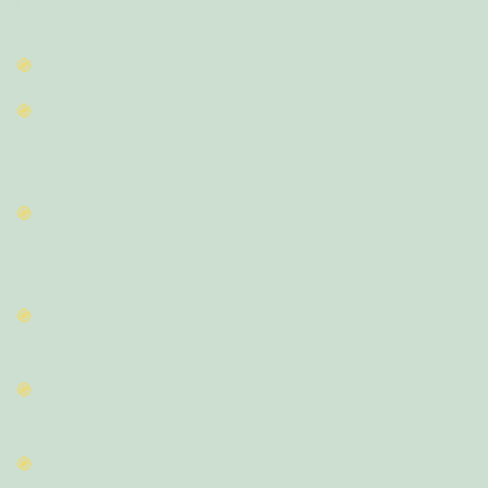
Liens utiles
Site de l'association nationale des Amis de Jean Zay
Jean Zay, visionnaire ministre du Front populaire :
une vidéo de Cyril Etienne pour radiofrance
international, 2024.
Podcasts radiofrance : Hélène Mouchard-Zay, Du
sens de la justice au sens de l'Histoire, 5 épisodes de
30 minutes, 2023.
Site d'archives du festival de Cannes 1939 à
Orléans en 2019
Radio Béton, Série radiophonique sur Jean Zay,
septembre 2016.
Podcasts radiofrance : Jean Zay, Souvenirs et