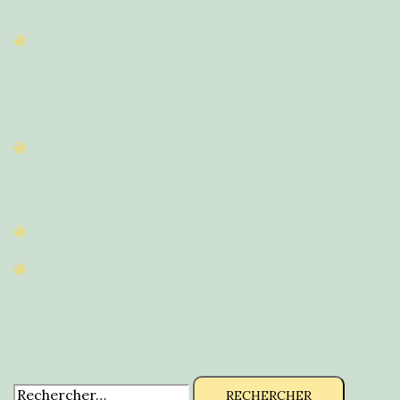
solitude, 5 épisodes de 25 min, 2015.
Les derniers jours de Jean Zay, France3 Auvergne,
2015 avec Pascal Gibert, spécialiste de la Libération et
Mathias Bernard, université Blaise Pascal, Clermont-
Ferrand.
Jean Zay, la République au Panthéon, une vidéo de
Pierre Bouchenot sur France3 Centre-Val de Loire,
2015.
CNRS Le journal, article de A. Prost, 2014.
Podcasts radiofrance : Jean Zay, l'école et la
République, 30 min, 2012.
Rechercher
Rechercher :