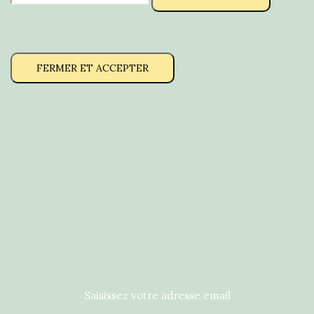
(entrez un terme et validez)
Confidentialité et cookies : ce site utilise des cookies.
En continuant à utiliser ce site Web, vous acceptez
leur utilisation.
Pour en savoir plus, notamment sur la façon de
contrôler les cookies, consultez :
Politique relative aux
cookies
Pour être informé des Nouveautés
Saisissez votre adresse email