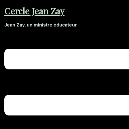
Aller
Cercle Jean Zay
au
contenu
Jean Zay, un ministre éducateur
Ouvrir/fermer
le
menu