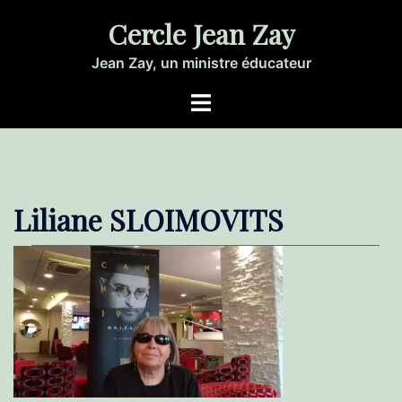
Aller
Cercle Jean Zay
au
contenu
Jean Zay, un ministre éducateur
Ouvrir/fermer
le
menu
Liliane SLOIMOVITS